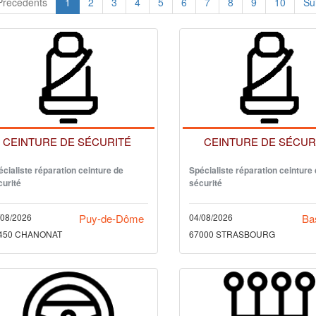
récédents
1
2
3
4
5
6
7
8
9
10
Su
CEINTURE DE SÉCURITÉ
CEINTURE DE SÉCUR
cialiste réparation ceinture de
Spécialiste réparation ceinture
curité
sécurité
/08/2026
Puy-de-Dôme
04/08/2026
Ba
450 CHANONAT
67000 STRASBOURG