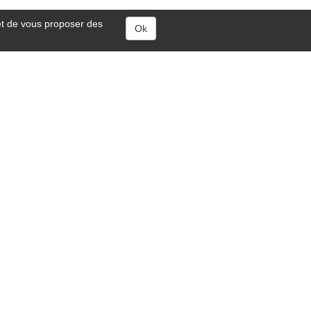
 et de vous proposer des
Ok
Ravive Car
Service automobile à domicile
Réparation automobile à domicile
Contactez-nous