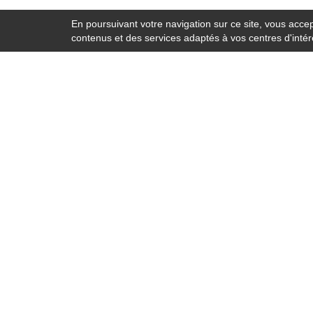
En poursuivant votre navigation sur ce site, vous accep
contenus et des services adaptés à vos centres d'intérêt
Services :
À savoir 
Capitonnage auto
Dernièr
Carrosserie auto
Comment
Entretien auto
réparati
Équipement auto
Rejoindr
Équipement ADAS
Recomm
Lavage auto
Réparation auto
Fac