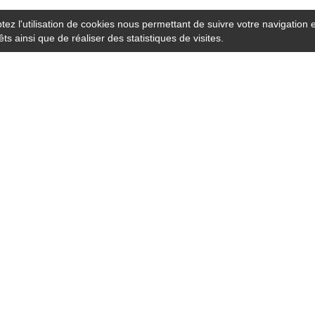
tez l'utilisation de cookies nous permettant de suivre votre navigation
s ainsi que de réaliser des statistiques de visites.
:
Notre site :
es demandes
Règles de confidentialité
 ça marche ?
Conditions d'utilisation
ons automobile
F.A.Q
e notre réseau
Qui sommes-nous ?
andez-nous
Avis clients
ebook
Instagram