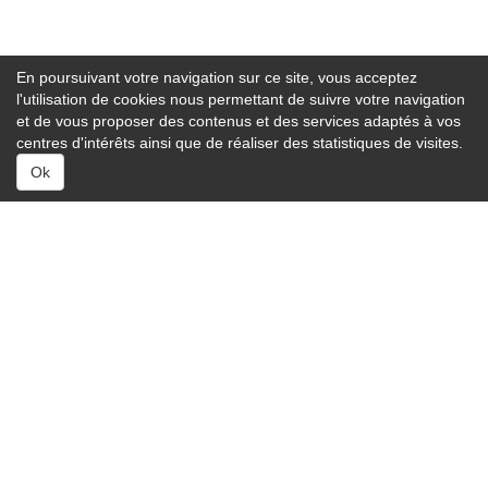
En poursuivant votre navigation sur ce site, vous acceptez
l'utilisation de cookies nous permettant de suivre votre navigation
et de vous proposer des contenus et des services adaptés à vos
centres d'intérêts ainsi que de réaliser des statistiques de visites.
Ok
Services :
Capitonnage auto
Carrosserie auto
Entretien auto
Équipement auto
Équipement ADAS
Lavage auto
Réparation auto
À savoir :